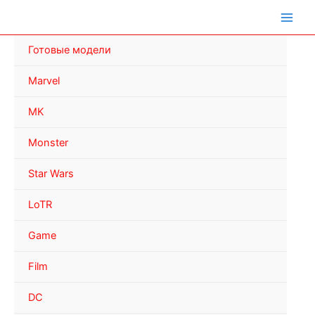
Перейти
к
содержимому
Готовые модели
Marvel
MK
Monster
Star Wars
LoTR
Game
Film
DC