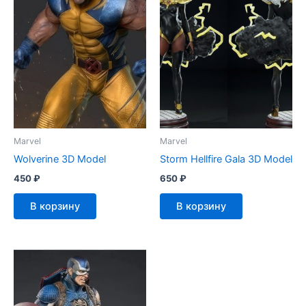
Marvel
Marvel
Wolverine 3D Model
Storm Hellfire Gala 3D Model
450
₽
650
₽
В корзину
В корзину