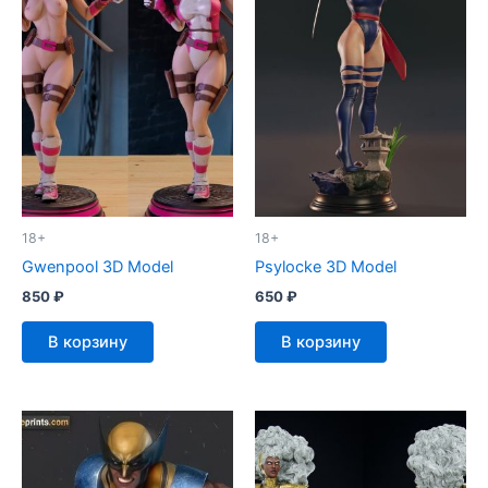
18+
18+
Gwenpool 3D Model
Psylocke 3D Model
850
₽
650
₽
В корзину
В корзину