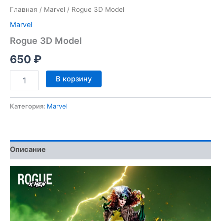
Главная
/
Marvel
/ Rogue 3D Model
Marvel
Rogue 3D Model
650
₽
Количество
В корзину
товара
Rogue
3D
Категория:
Marvel
Model
Описание