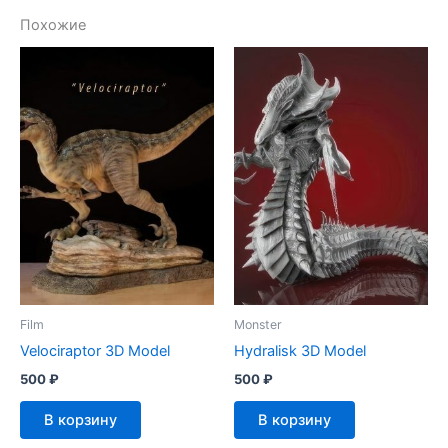
Похожие
Film
Monster
Velociraptor 3D Model
Hydralisk 3D Model
500
₽
500
₽
В корзину
В корзину