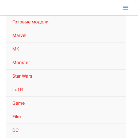
Перейти
к
содержимому
Готовые модели
Marvel
MK
Monster
Star Wars
LoTR
Game
Film
DC