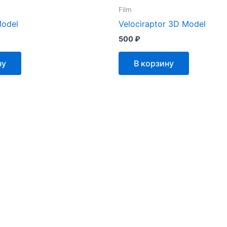
Film
Model
Velociraptor 3D Model
500
₽
ну
В корзину