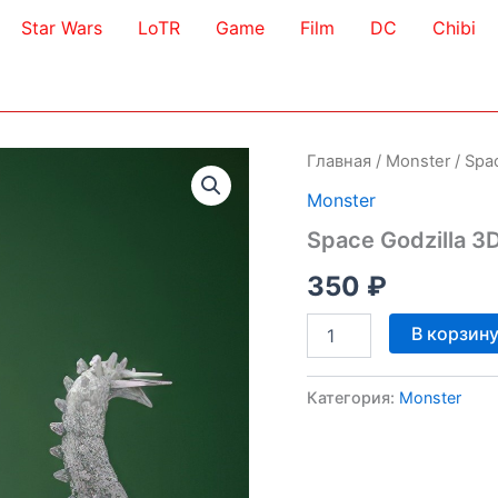
Star Wars
LoTR
Game
Film
DC
Chibi
Главная
/
Monster
/ Spa
Monster
Space Godzilla 3
350
₽
Количество
В корзин
товара
Space
Godzilla
Категория:
Monster
3D
Model