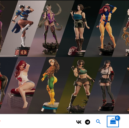
Поиск
т