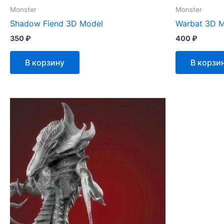
Monster
Monster
Shadow Fiend 3D Model
Warbat 3D 
350
₽
400
₽
В корзину
В корзи