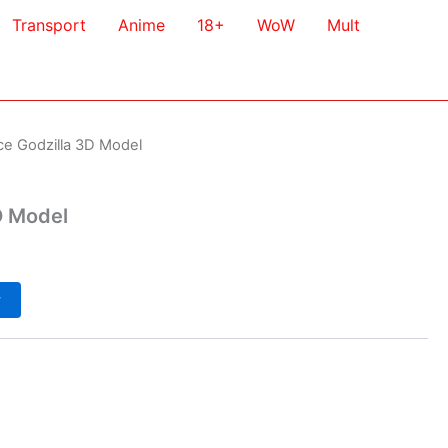
Transport
Anime
18+
WoW
Mult
ce Godzilla 3D Model
D Model
у