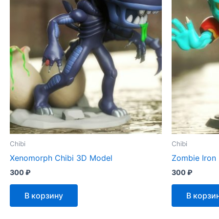
Chibi
Chibi
Xenomorph Chibi 3D Model
Zombie Iron
300
₽
300
₽
В корзину
В корзи