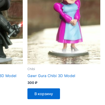
Chibi
 3D Model
Gawr Gura Chibi 3D Model
300
₽
В корзину