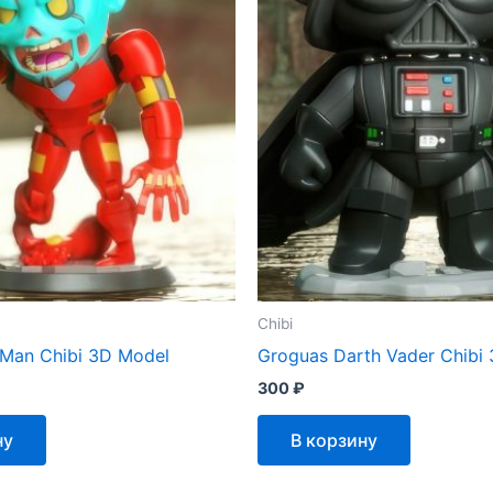
Chibi
 Man Chibi 3D Model
Groguas Darth Vader Chibi
300
₽
ну
В корзину