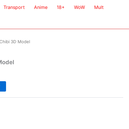
Transport
Anime
18+
WoW
Mult
 Chibi 3D Model
Model
у