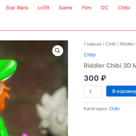
Star Wars
LoTR
Game
Film
DC
Chibi
Главная
/
Chibi
/ Riddler
Chibi
Riddler Chibi 3D 
300
₽
Количество
В корзин
товара
Riddler
Chibi
Категория:
Chibi
3D
Model