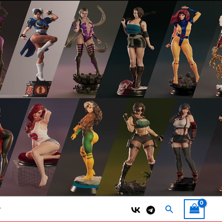
Поиск
т