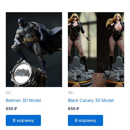
DC
18+
Batman 3D Model
Black Canary 3D Model
650
₽
650
₽
В корзину
В корзину