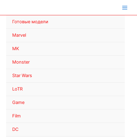
Перейти
к
содержимому
Готовые модели
Marvel
MK
Monster
Star Wars
LoTR
Game
Film
DC