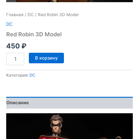
Главная
/
DC
/ Red Robin 3D Model
DC
Red Robin 3D Model
450
₽
Количество
В корзину
товара
Red
Robin
Категория:
DC
3D
Model
Описание