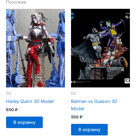
Похожие
DC
DC
Harley Quinn 3D Model
Batman vs Guason 3D
Model
650
₽
550
₽
В корзину
В корзину