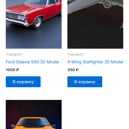
Transport
Transport
Ford Galaxie 500 3D Model
X-Wing Starfighter 3D Model
1000
₽
350
₽
В корзину
В корзину