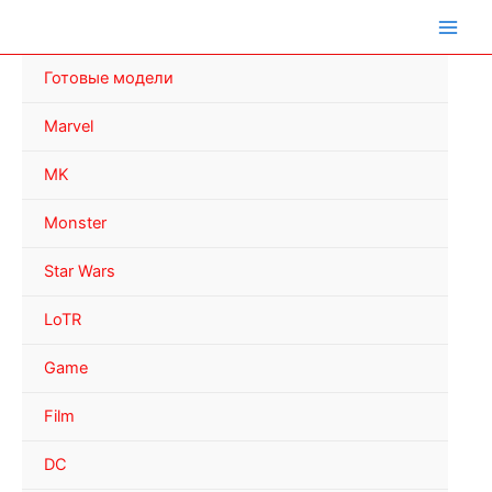
Перейти
к
содержимому
Готовые модели
Marvel
MK
Monster
Star Wars
LoTR
Game
Film
DC