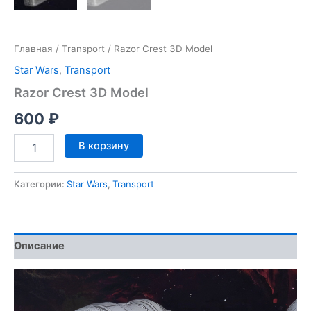
Главная
/
Transport
/ Razor Crest 3D Model
Star Wars
,
Transport
Razor Crest 3D Model
600
₽
Количество
В корзину
товара
Razor
Crest
Категории:
Star Wars
,
Transport
3D
Model
Описание