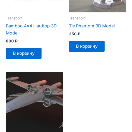
Transport
Transport
Bamboo 4×4 Hardtop 3D
Tie Phantom 3D Model
Model
350
₽
800
₽
В корзину
В корзину