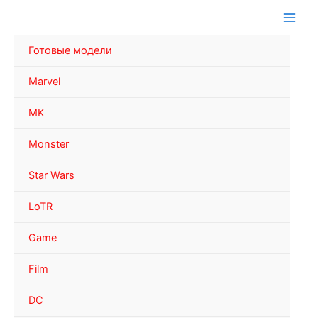
Перейти
к
содержимому
Готовые модели
Marvel
MK
Monster
Star Wars
LoTR
Game
Film
DC