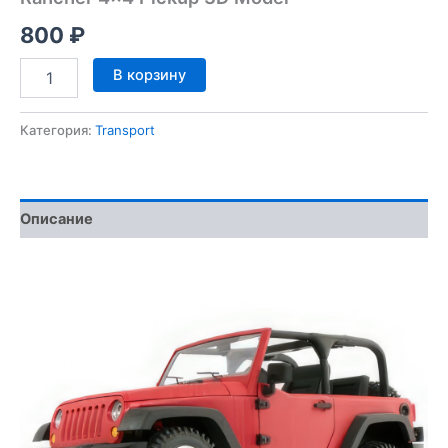
800
₽
Количество
В корзину
товара
Rancher
4x4
Категория:
Transport
Pickup
3D
Model
Описание