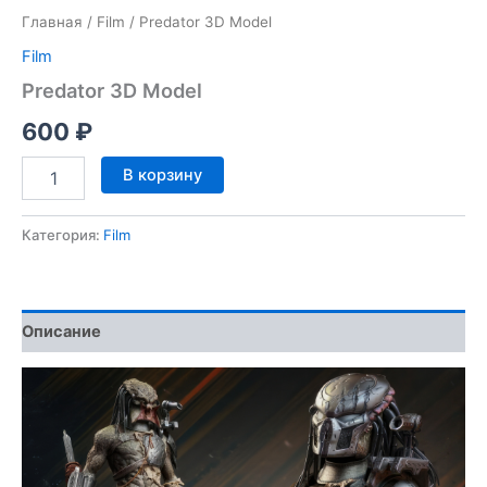
Главная
/
Film
/ Predator 3D Model
Film
Predator 3D Model
600
₽
Количество
В корзину
товара
Predator
3D
Категория:
Film
Model
Описание