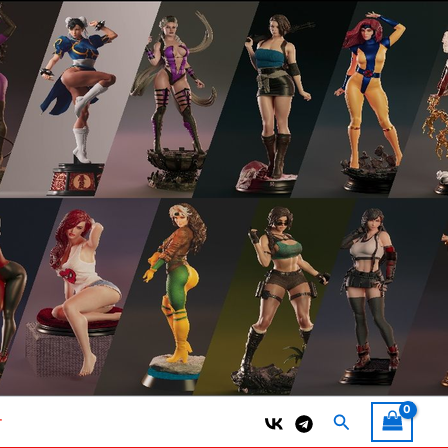
Поиск
т