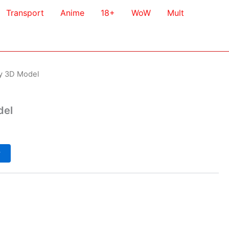
Transport
Anime
18+
WoW
Mult
vy 3D Model
del
у