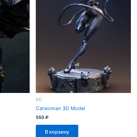
DC
Catwoman 3D Model
550
₽
В корзину