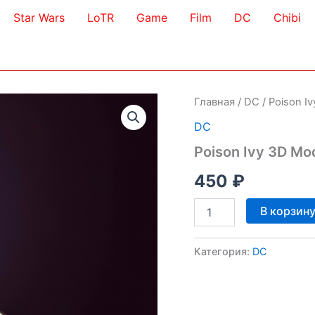
Star Wars
LoTR
Game
Film
DC
Chibi
Главная
/
DC
/ Poison I
DC
Poison Ivy 3D Mo
450
₽
Количество
В корзин
товара
Poison
Ivy
Категория:
DC
3D
Model