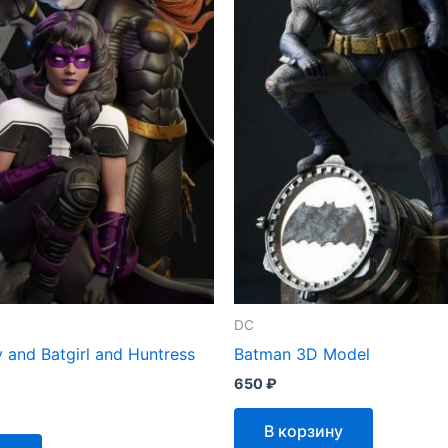
DC
 and Batgirl and Huntress
Batman 3D Model
650
₽
В корзину