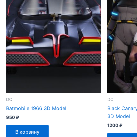
DC
DC
Batmobile 1966 3D Model
Black Canary
3D Model
950
₽
1200
₽
В корзину