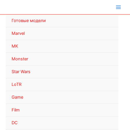
Перейти
к
содержимому
Готовые модели
Marvel
MK
Monster
Star Wars
LoTR
Game
Film
DC