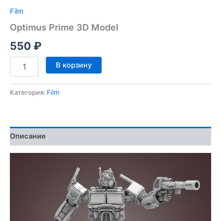
Film
Optimus Prime 3D Model
550
₽
Количество
В корзину
товара
Optimus
Prime
Категория:
Film
3D
Model
Описание