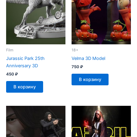
Film
18+
Jurassic Park 25th
Velma 3D Model
Anniversary 3D
750
₽
450
₽
В корзину
В корзину