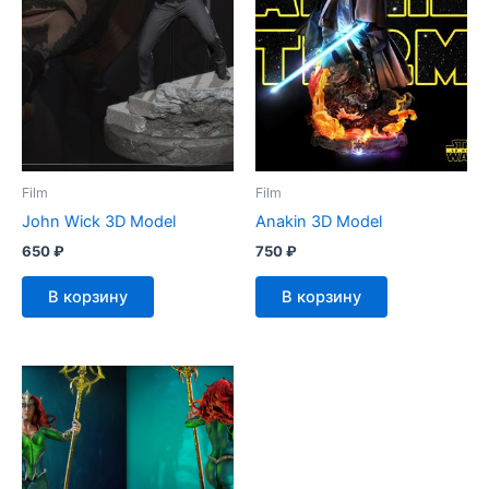
Film
Film
John Wick 3D Model
Anakin 3D Model
650
₽
750
₽
В корзину
В корзину