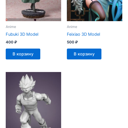
Anime
Anime
Fubuki 3D Model
Feixiao 3D Model
400
₽
500
₽
В корзину
В корзину