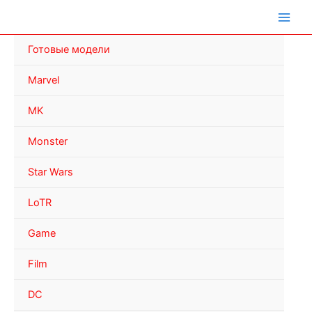
Перейти
к
содержимому
Готовые модели
Marvel
MK
Monster
Star Wars
LoTR
Game
Film
DC