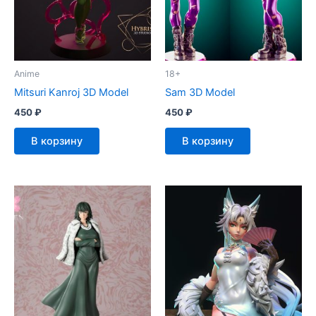
Anime
18+
Mitsuri Kanroj 3D Model
Sam 3D Model
450
₽
450
₽
В корзину
В корзину