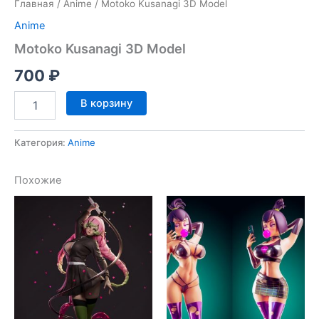
Главная
/
Anime
/ Motoko Kusanagi 3D Model
Anime
Motoko Kusanagi 3D Model
700
₽
Количество
В корзину
товара
Motoko
Kusanagi
Категория:
Anime
3D
Model
Похожие