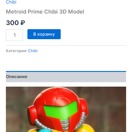
Chibi
Metroid Prime Chibi 3D Model
300
₽
Количество
В корзину
товара
Metroid
Prime
Категория:
Chibi
Chibi
3D
Model
Описание