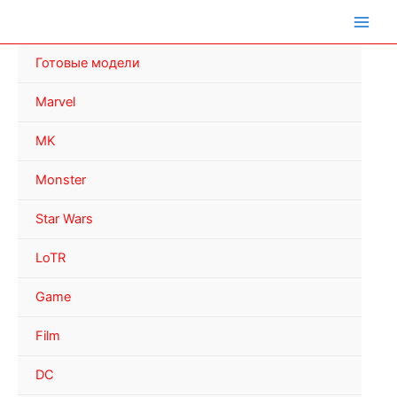
Перейти
к
содержимому
Готовые модели
Marvel
MK
Monster
Star Wars
LoTR
Game
Film
DC