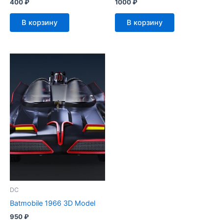
400
₽
1000
₽
В корзину
В корзину
DC
Batmobile 1966 3D Model
950
₽