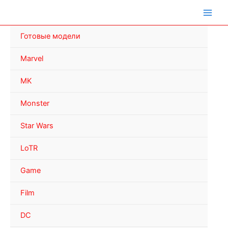
Перейти
к
содержимому
Готовые модели
Marvel
MK
Monster
Star Wars
LoTR
Game
Film
DC