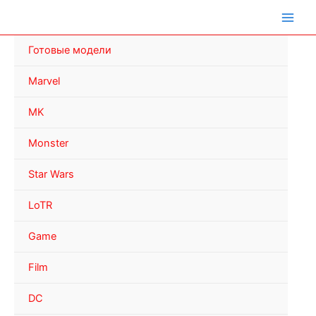
Перейти
к
содержимому
Готовые модели
Marvel
MK
Monster
Star Wars
LoTR
Game
Film
DC