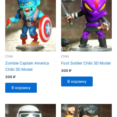
Chibi
Chibi
Zombie Captain America
Foot Soldier Chibi 3D Model
Chibi 3D Model
300
₽
300
₽
В корзину
В корзину