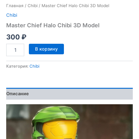
Главная
/
Chibi
/ Master Chief Halo Chibi 3D Model
Chibi
Master Chief Halo Chibi 3D Model
300
₽
Количество
В корзину
товара
Master
Chief
Категория:
Chibi
Halo
Chibi
3D
Model
Описание