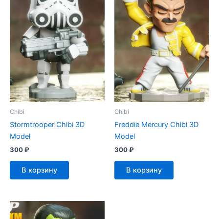
Chibi
Chibi
Stormtrooper Chibi 3D
Freddie Mercury Chibi 3D
Model
Model
300
₽
300
₽
В корзину
В корзину