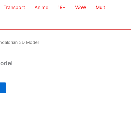
Transport
Anime
18+
WoW
Mult
ndalorian 3D Model
Model
у