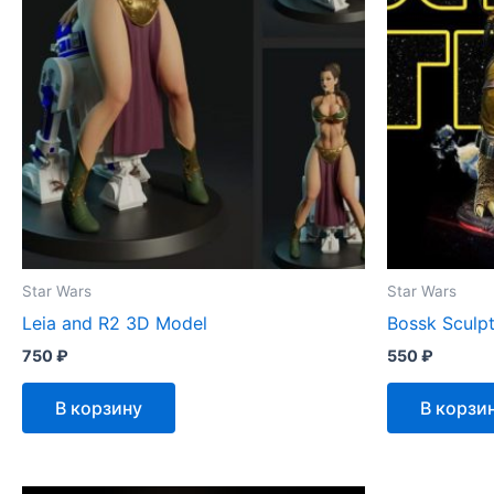
Star Wars
Star Wars
Leia and R2 3D Model
Bossk Sculp
750
₽
550
₽
В корзину
В корзи