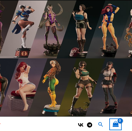
Поиск
т