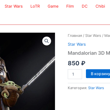
Star Wars
LoTR
Game
Film
DC
Chibi
Главная
/
Star Wars
/ Ma
Star Wars
Mandalorian 3D 
850
₽
Количество
В корзин
товара
Mandalorian
3D
Категория:
Star Wars
Model