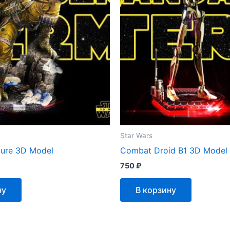
Star Wars
ture 3D Model
Combat Droid B1 3D Model
750
₽
ну
В корзину