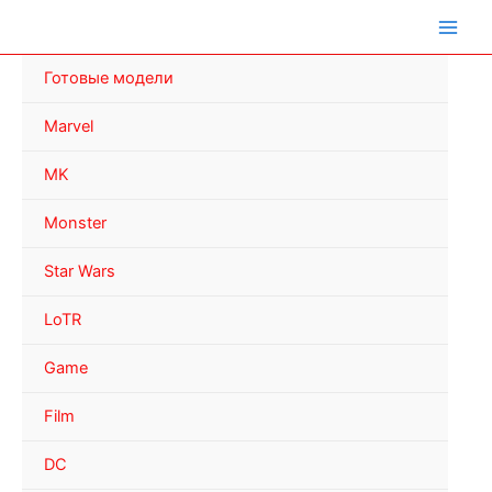
Перейти
к
содержимому
Готовые модели
Marvel
MK
Monster
Star Wars
LoTR
Game
Film
DC