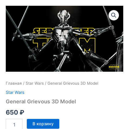
Главная
/
Star Wars
/ General Grievous 3D Model
Star Wars
General Grievous 3D Model
650
₽
Количество
В корзину
товара