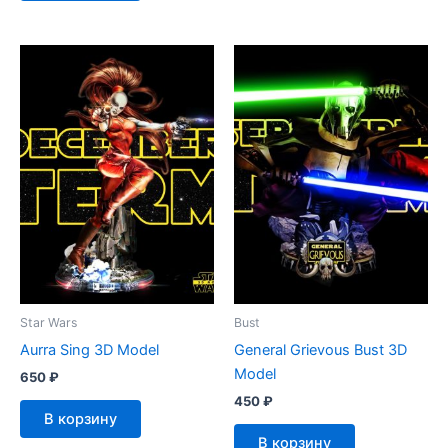
Star Wars
Bust
Aurra Sing 3D Model
General Grievous Bust 3D
Model
650
₽
450
₽
В корзину
В корзину