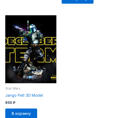
Star Wars
Jango Fett 3D Model
850
₽
В корзину