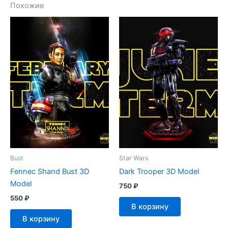
Похожие
Bust
Star Wars
Fennec Shand Bust 3D
Dark Trooper 3D Model
Model
750
₽
550
₽
В корзину
В корзину