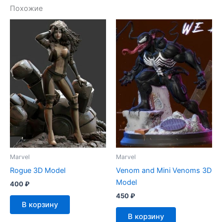
Похожие
Marvel
Marvel
Rogue 3D Model
Venom and Mini Venoms 3D
Model
400
₽
450
₽
В корзину
В корзину