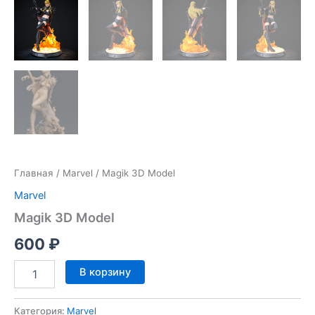
Главная
/
Marvel
/ Magik 3D Model
Marvel
Magik 3D Model
600
₽
Количество
В корзину
товара
Magik
3D
Категория:
Marvel