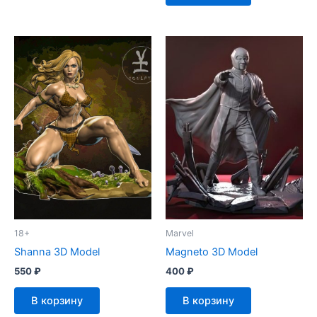
18+
Marvel
Shanna 3D Model
Magneto 3D Model
550
₽
400
₽
В корзину
В корзину