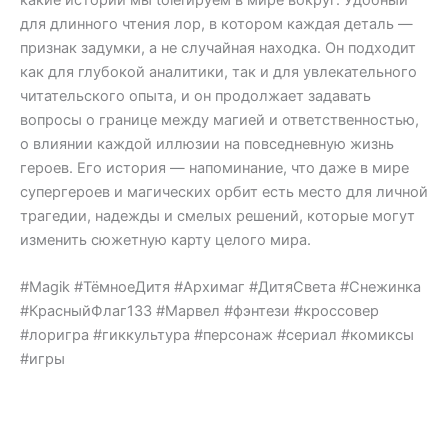
для длинного чтения лор, в котором каждая деталь —
признак задумки, а не случайная находка. Он подходит
как для глубокой аналитики, так и для увлекательного
читательского опыта, и он продолжает задавать
вопросы о границе между магией и ответственностью,
о влиянии каждой иллюзии на повседневную жизнь
героев. Его история — напоминание, что даже в мире
супергероев и магических орбит есть место для личной
трагедии, надежды и смелых решений, которые могут
изменить сюжетную карту целого мира.
#Magik #ТёмноеДитя #Архимаг #ДитяСвета #Снежинка
#КрасныйФлаг133 #Марвел #фэнтези #кроссовер
#лоригра #гиккультура #персонаж #сериал #комиксы
#игры