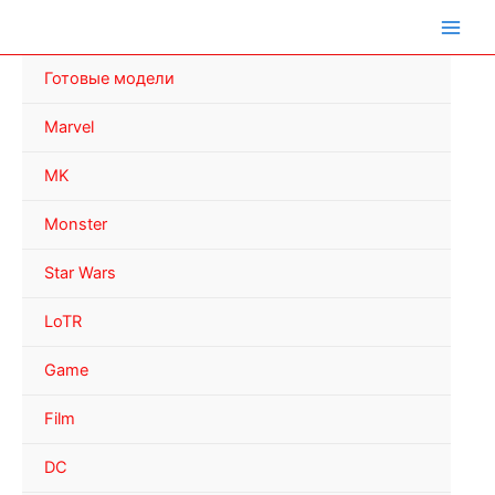
Перейти
к
содержимому
Готовые модели
Marvel
MK
Monster
Star Wars
LoTR
Game
Film
DC