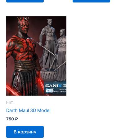
Film
Darth Maul 3D Model
750
₽
В корзину