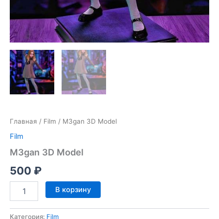
Главная
/
Film
/ M3gan 3D Model
Film
M3gan 3D Model
500
₽
Количество
В корзину
товара
M3gan
3D
Категория:
Film