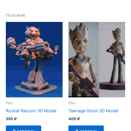
Похожие
Film
Film
Rocket Racoon 3D Model
Teenage Groot 3D Model
550
₽
400
₽