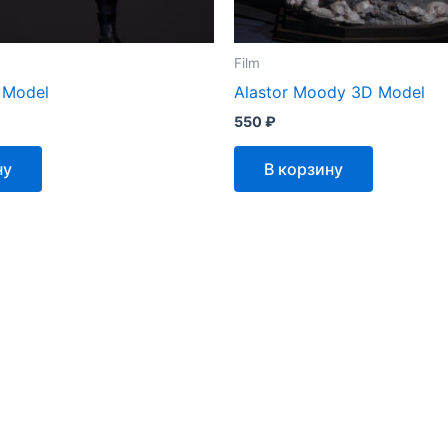
Film
 Model
Alastor Moody 3D Model
550
₽
ну
В корзину