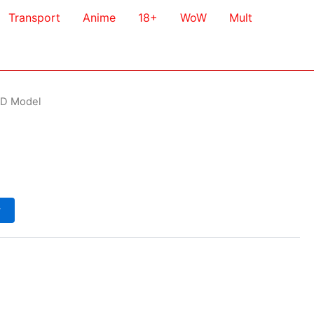
Transport
Anime
18+
WoW
Mult
3D Model
у