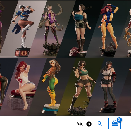
Поиск
т