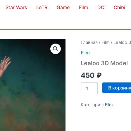
Star Wars
LoTR
Game
Film
DC
Chibi
Главная
/
Film
/ Leeloo 
Film
Leeloo 3D Model
450
₽
Количество
В корзин
товара
Leeloo
3D
Категория:
Film
Model