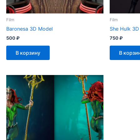
Film
Film
Baronesa 3D Model
She Hulk 3D
500
₽
750
₽
В корзину
В корзи