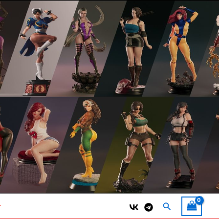
Поиск
т