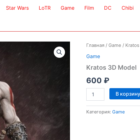
Star Wars
LoTR
Game
Film
DC
Chibi
Главная
/
Game
/ Krato
Game
Kratos 3D Model
600
₽
Количество
В корзин
товара
Kratos
3D
Категория:
Game
Model