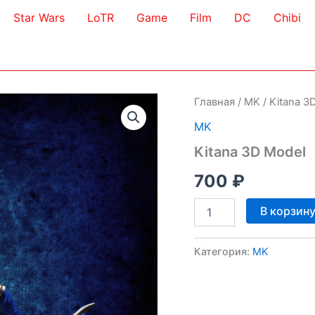
Star Wars
LoTR
Game
Film
DC
Chibi
Главная
/
MK
/ Kitana 3
MK
Kitana 3D Model
700
₽
Количество
В корзин
товара
Kitana
3D
Категория:
MK
Model