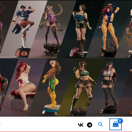
Поиск
т