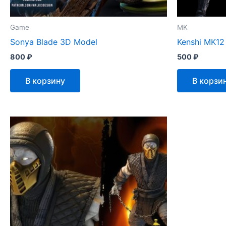
Game
MK
Sonya Blade 3D Model
Kenshi MK12
800
₽
500
₽
В корзину
В корзи