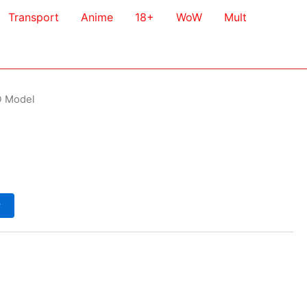
Transport
Anime
18+
WoW
Mult
D Model
у