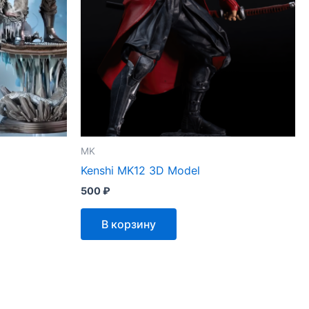
MK
Kenshi MK12 3D Model
500
₽
В корзину