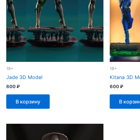
18+
18+
Jade 3D Model
Kitana 3D M
600
₽
600
₽
В корзину
В корзи