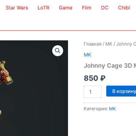
Star Wars
LoTR
Game
Film
DC
Chibi
Главная
/
MK
/ Johnny 
MK
Johnny Cage 3D 
850
₽
Количество
В корзин
товара
Johnny
Cage
Категория:
MK
3D
Model