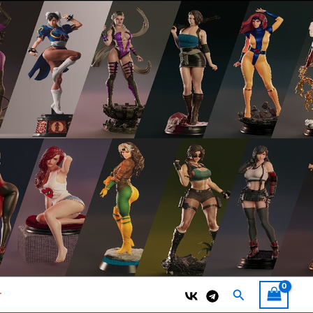
Поиск
т