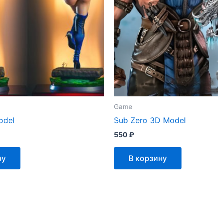
Game
odel
Sub Zero 3D Model
550
₽
ну
В корзину