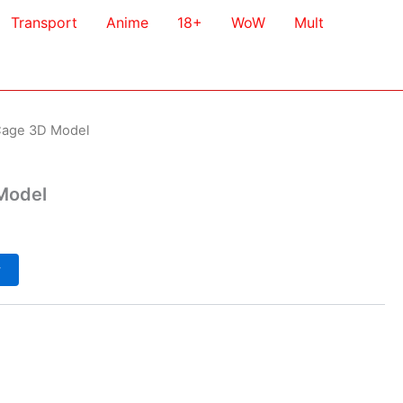
Transport
Anime
18+
WoW
Mult
Cage 3D Model
Model
у