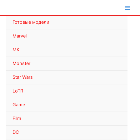
Перейти
к
содержимому
Готовые модели
Marvel
MK
Monster
Star Wars
LoTR
Game
Film
DC