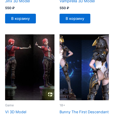
Jinx 3D Model
Vampirella 3D Model
550
₽
550
₽
В корзину
В корзину
Game
18+
VI 3D Model
Bunny The First Descendant