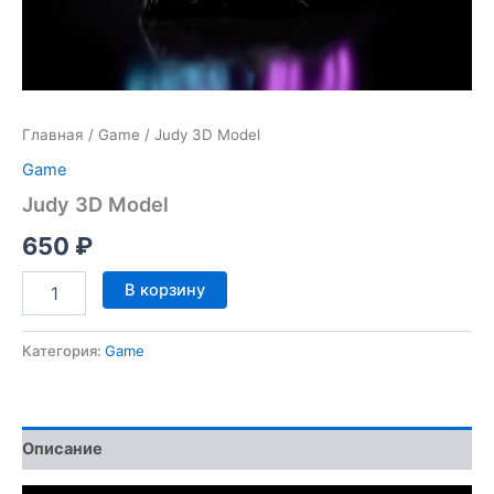
Главная
/
Game
/ Judy 3D Model
Game
Judy 3D Model
650
₽
Количество
В корзину
товара
Judy
3D
Категория:
Game
Model
Описание