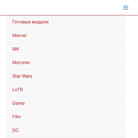
Перейти
к
содержимому
Готовые модели
Marvel
MK
Monster
Star Wars
LoTR
Game
Film
DC