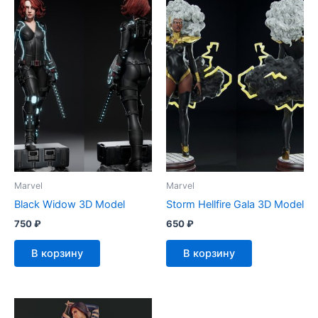
Marvel
Marvel
Black Widow 3D Model
Storm Hellfire Gala 3D Model
750
₽
650
₽
В корзину
В корзину