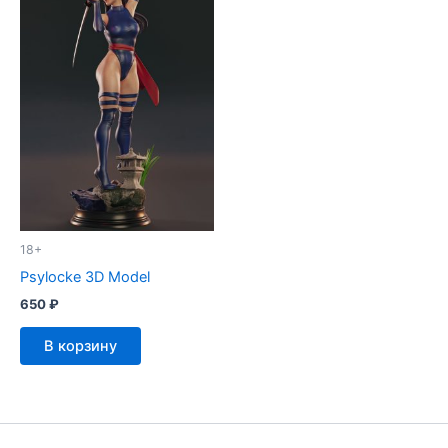
18+
Psylocke 3D Model
650
₽
В корзину