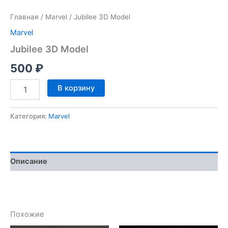
Главная
/
Marvel
/ Jubilee 3D Model
Marvel
Jubilee 3D Model
500
₽
Количество
В корзину
товара
Jubilee
3D
Категория:
Marvel
Model
Описание
Похожие