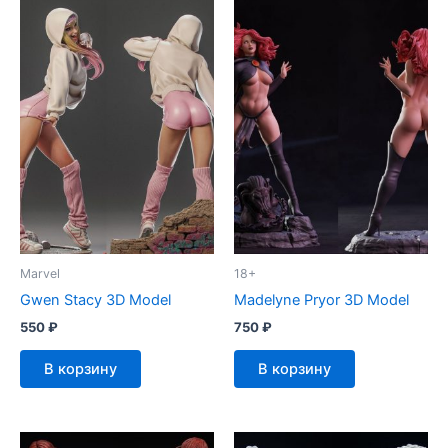
Marvel
18+
Gwen Stacy 3D Model
Madelyne Pryor 3D Model
550
₽
750
₽
В корзину
В корзину