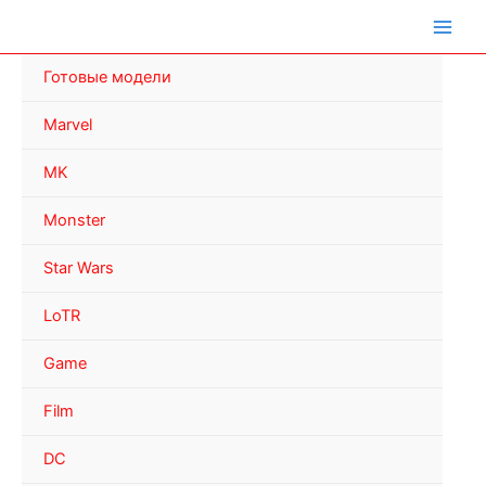
Перейти
к
содержимому
Готовые модели
Marvel
MK
Monster
Star Wars
LoTR
Game
Film
DC