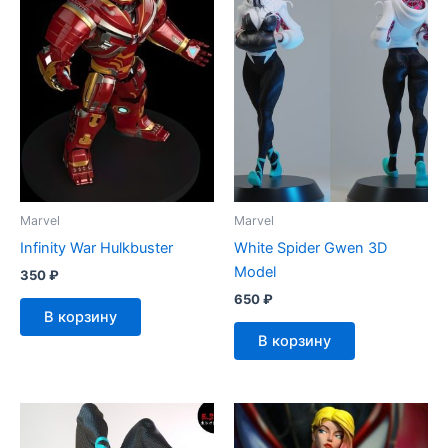
Marvel
Marvel
Infinity War Hulkbuster
White Spider Gwen 3D
Model
350
₽
650
₽
В корзину
В корзину