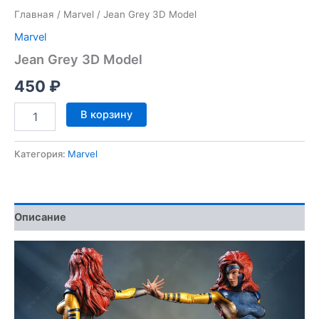
Главная
/
Marvel
/ Jean Grey 3D Model
Marvel
Jean Grey 3D Model
450
₽
Количество
В корзину
товара
Jean
Grey
Категория:
Marvel
3D
Model
Описание