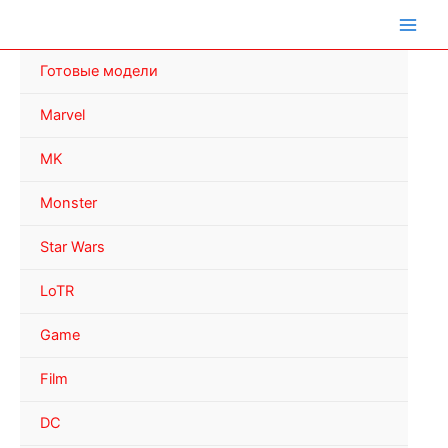
Перейти
к
содержимому
Готовые модели
Marvel
MK
Monster
Star Wars
LoTR
Game
Film
DC