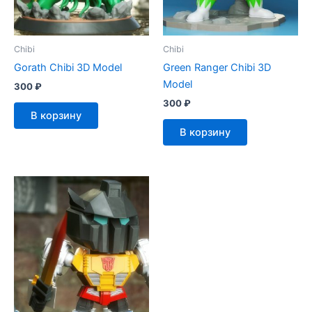
Chibi
Chibi
Gorath Chibi 3D Model
Green Ranger Chibi 3D
Model
300
₽
300
₽
В корзину
В корзину