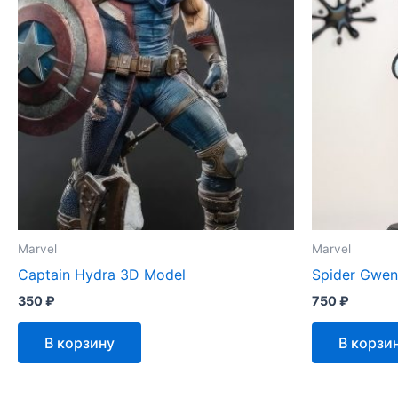
Marvel
Marvel
Captain Hydra 3D Model
Spider Gwen
350
₽
750
₽
В корзину
В корзи