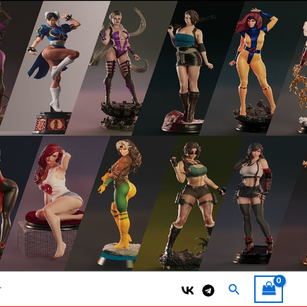
Поиск
т