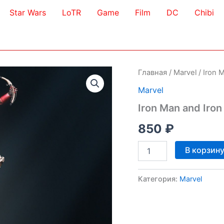
Star Wars
LoTR
Game
Film
DC
Chibi
Главная
/
Marvel
/ Iron 
Marvel
Iron Man and Iro
850
₽
Количество
В корзин
товара
Iron
Man
Категория:
Marvel
and
Iron
Monger
3D