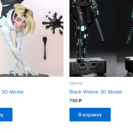
Marvel
 3D Model
Black Widow 3D Model
750
₽
ну
В корзину