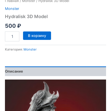
Главная
/
Monster
/ Hydralisk 3D Model
Monster
Hydralisk 3D Model
500
₽
Количество
В корзину
товара
Hydralisk
3D
Категория:
Monster
Model
Описание