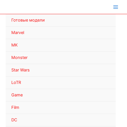
Перейти
к
содержимому
Готовые модели
Marvel
MK
Monster
Star Wars
LoTR
Game
Film
DC