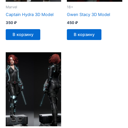
Marvel
18+
Captain Hydra 3D Model
Gwen Stacy 3D Model
350
₽
450
₽
В корзину
В корзину