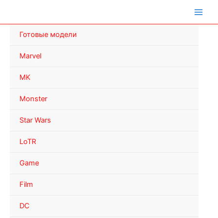
Перейти
к
содержимому
Готовые модели
Marvel
MK
Monster
Star Wars
LoTR
Game
Film
DC