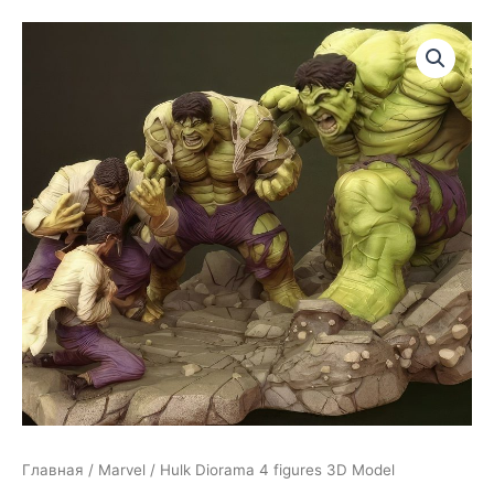
Главная
/
Marvel
/ Hulk Diorama 4 figures 3D Model