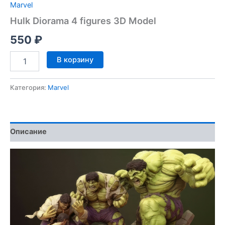
Marvel
Hulk Diorama 4 figures 3D Model
550
₽
Количество
В корзину
товара
Hulk
Diorama
Категория:
Marvel
4
figures
3D
Model
Описание