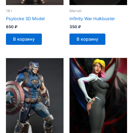
18+
Marvel
Psylocke 3D Model
Infinity War Hulkbuster
650
₽
350
₽
В корзину
В корзину