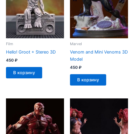
Film
Marvel
Hello! Groot + Stereo 3D
Venom and Mini Venoms 3D
Model
450
₽
450
₽
В корзину
В корзину