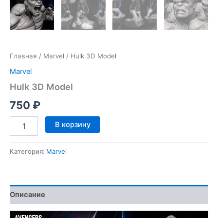
Главная
/
Marvel
/ Hulk 3D Model
Marvel
Hulk 3D Model
750
₽
Количество
В корзину
товара
Hulk
3D
Категория:
Marvel
Model
Описание