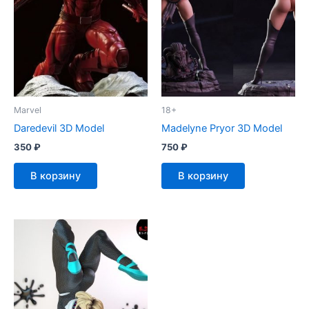
Marvel
18+
Daredevil 3D Model
Madelyne Pryor 3D Model
350
₽
750
₽
В корзину
В корзину