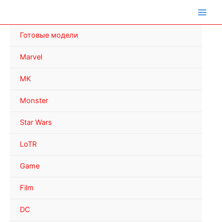
Перейти
к
содержимому
Готовые модели
Marvel
MK
Monster
Star Wars
LoTR
Game
Film
DC