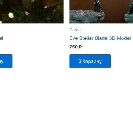
Game
el
Eve Stellar Blade 3D Model
750
₽
ну
В корзину