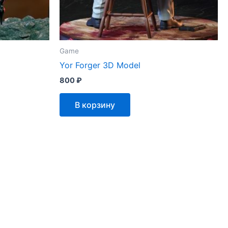
Game
Yor Forger 3D Model
800
₽
В корзину