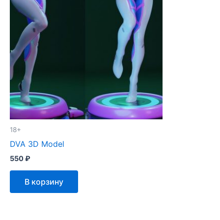
18+
DVA 3D Model
550
₽
В корзину