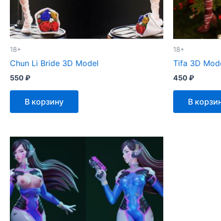
18+
18+
Chun Li Bride 3D Model
Tifa 3D Mod
550
₽
450
₽
В корзину
В корзи