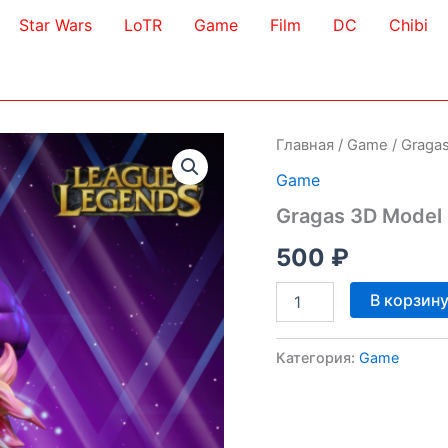
Star Wars
LoTR
Game
Film
DC
Chibi
Главная
/
Game
/ Graga
Game
Gragas 3D Model
500
₽
Количество
В корзин
товара
Gragas
3D
Категория:
Game
Model