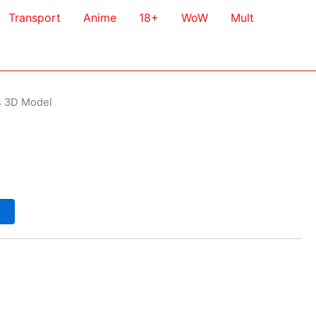
Transport
Anime
18+
WoW
Mult
s 3D Model
у