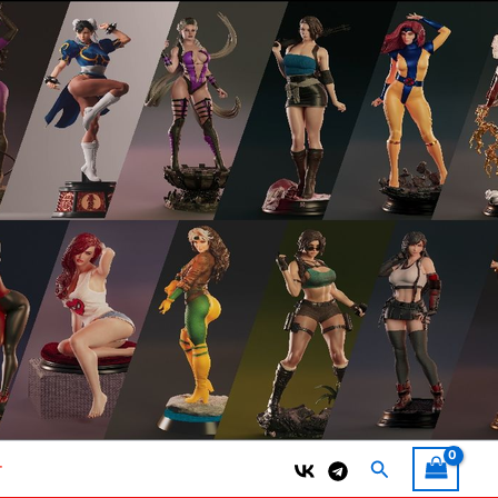
Поиск
т