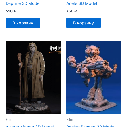
Daphne 3D Model
Ariel’s 3D Model
550
₽
750
₽
В корзину
В корзину
Film
Film