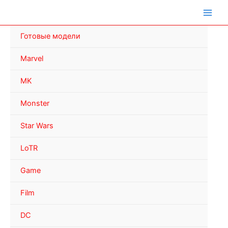
Перейти
к
содержимому
Готовые модели
Marvel
MK
Monster
Star Wars
LoTR
Game
Film
DC