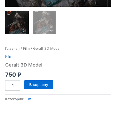
Главная
/
Film
/ Geralt 3D Model
Film
Geralt 3D Model
750
₽
Количество
В корзину
товара
Geralt
3D
Категория:
Film
Model