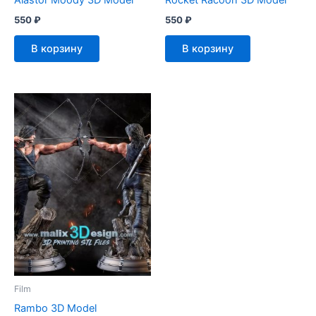
Alastor Moody 3D Model
Rocket Racoon 3D Model
550
₽
550
₽
В корзину
В корзину
Film
Rambo 3D Model