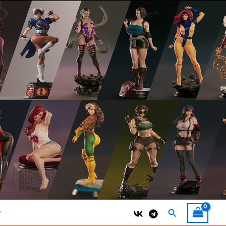
Поиск
т