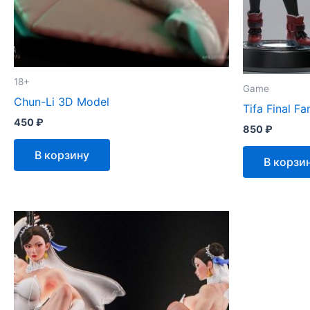
18+
Game
Chun-Li 3D Model
Tifa Final F
450
₽
850
₽
В корзину
В корзи