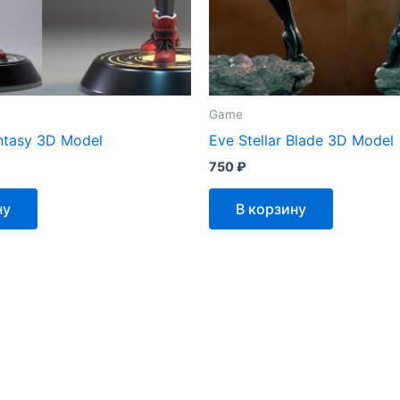
Game
antasy 3D Model
Eve Stellar Blade 3D Model
750
₽
ну
В корзину