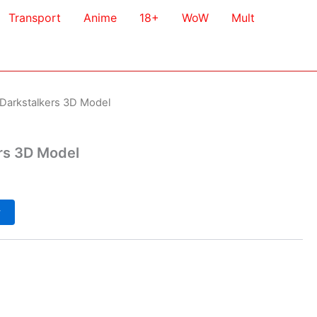
Transport
Anime
18+
WoW
Mult
a Darkstalkers 3D Model
ers 3D Model
у