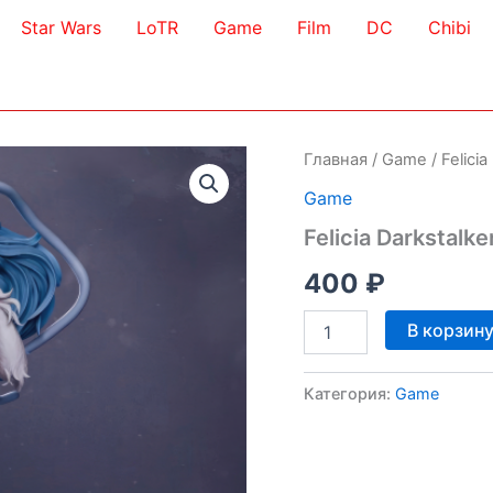
Star Wars
LoTR
Game
Film
DC
Chibi
Главная
/
Game
/ Felici
Game
Felicia Darkstalk
400
₽
Количество
В корзин
товара
Felicia
Darkstalkers
Категория:
Game
3D
Model