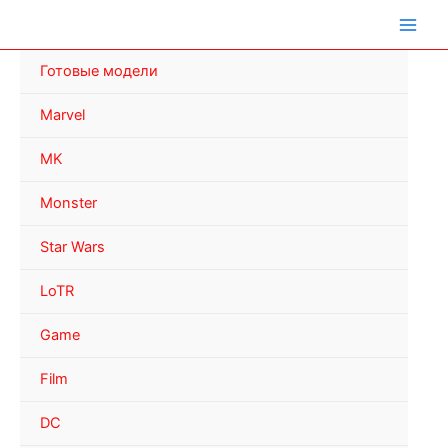
Перейти
к
содержимому
Готовые модели
Marvel
MK
Monster
Star Wars
LoTR
Game
Film
DC