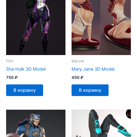
Film
Marvel
She Hulk 3D Model
Mary Jane 3D Model
750
₽
450
₽
В корзину
В корзину