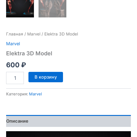
Главная
/
Marvel
/ Elektra 3D Model
Marvel
Elektra 3D Model
600
₽
Количество
В корзину
товара
Elektra
3D
Категория:
Marvel
Model
Описание