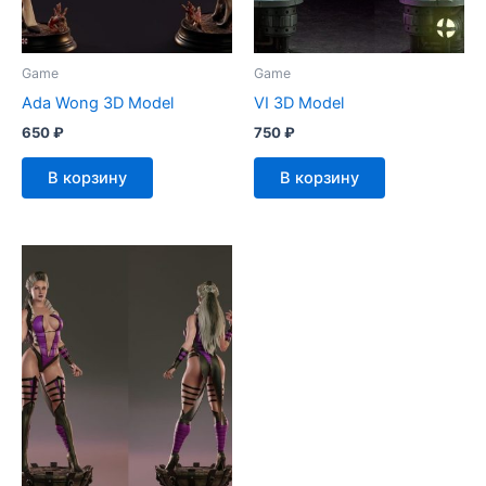
Game
Game
Ada Wong 3D Model
VI 3D Model
650
₽
750
₽
В корзину
В корзину