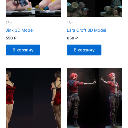
18+
18+
Jinx 3D Model
Lara Croft 3D Model
550
₽
650
₽
В корзину
В корзину