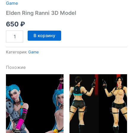
Game
Elden Ring Ranni 3D Model
650
₽
Количество
В корзину
товара
Elden
Ring
Категория:
Game
Ranni
3D
Похожие
Model