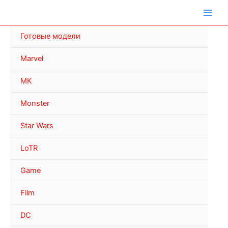
Перейти
к
содержимому
Готовые модели
Marvel
MK
Monster
Star Wars
LoTR
Game
Film
DC