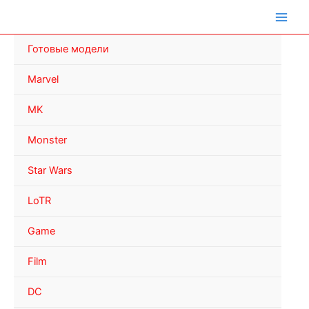
Перейти
к
содержимому
Готовые модели
Marvel
MK
Monster
Star Wars
LoTR
Game
Film
DC