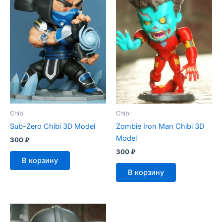
Chibi
Chibi
Sub-Zero Chibi 3D Model
Zombie Iron Man Chibi 3D
Model
300
₽
300
₽
В корзину
В корзину