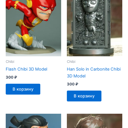
Chibi
Chibi
Flash Chibi 3D Model
Han Solo in Carbonite Chibi
3D Model
300
₽
300
₽
В корзину
В корзину