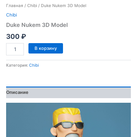
Главная
/
Chibi
/ Duke Nukem 3D Model
Chibi
Duke Nukem 3D Model
300
₽
Количество
В корзину
товара
Duke
Nukem
Категория:
Chibi
3D
Model
Описание