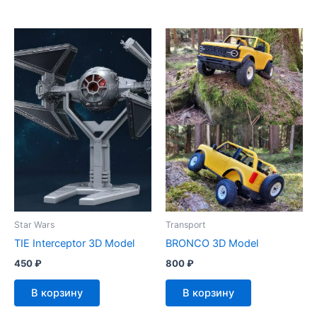
Star Wars
Transport
TIE Interceptor 3D Model
BRONCO 3D Model
450
₽
800
₽
В корзину
В корзину