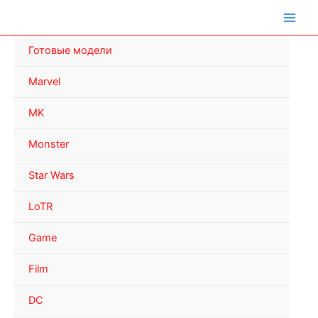
Перейти
к
содержимому
Готовые модели
Marvel
MK
Monster
Star Wars
LoTR
Game
Film
DC