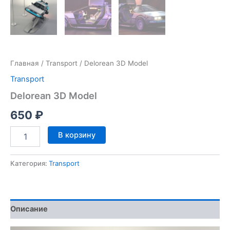
Главная
/
Transport
/ Delorean 3D Model
Transport
Delorean 3D Model
650
₽
Количество
В корзину
товара
Delorean
3D
Категория:
Transport
Model
Описание