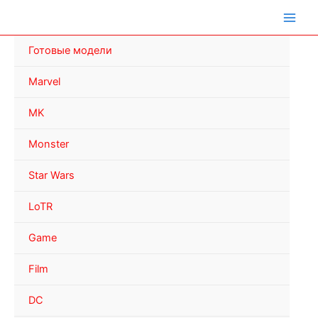
Перейти
к
содержимому
Готовые модели
Marvel
MK
Monster
Star Wars
LoTR
Game
Film
DC