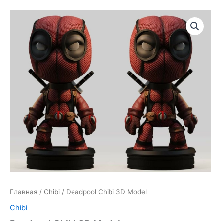
Главная
/
Chibi
/ Deadpool Chibi 3D Model
Chibi