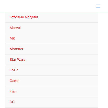
Перейти
к
содержимому
Готовые модели
Marvel
MK
Monster
Star Wars
LoTR
Game
Film
DC