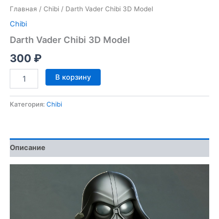
Главная
/
Chibi
/ Darth Vader Chibi 3D Model
Chibi
Darth Vader Chibi 3D Model
300
₽
Количество
В корзину
товара
Darth
Vader
Категория:
Chibi
Chibi
3D
Model
Описание