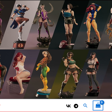
Поиск
т