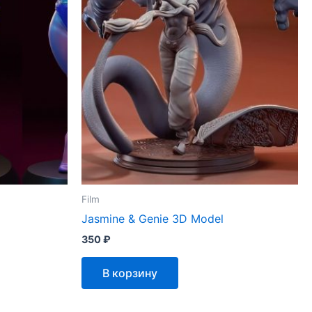
Film
Jasmine & Genie 3D Model
350
₽
В корзину