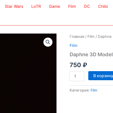
Star Wars
LoTR
Game
Film
DC
Chibi
Главная
/
Film
/ Daphne
Film
Daphne 3D Model
750
₽
Количество
В корзин
товара
Daphne
3D
Категория:
Film
Model