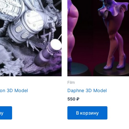
Film
on 3D Model
Daphne 3D Model
550
₽
ну
В корзину