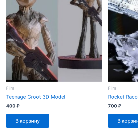
Film
Film
Teenage Groot 3D Model
Rocket Raco
400
₽
700
₽
В корзину
В корзи