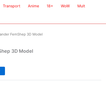
Transport
Anime
18+
WoW
Mult
ander FemShep 3D Model
hep 3D Model
у