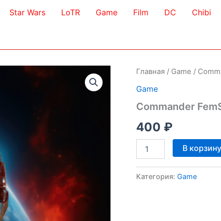
Star Wars
LoTR
Game
Film
DC
Chibi
Главная
/
Game
/ Comm
Game
Commander FemS
400
₽
Количество
В корзин
товара
Commander
FemShep
Категория:
Game
3D
Model