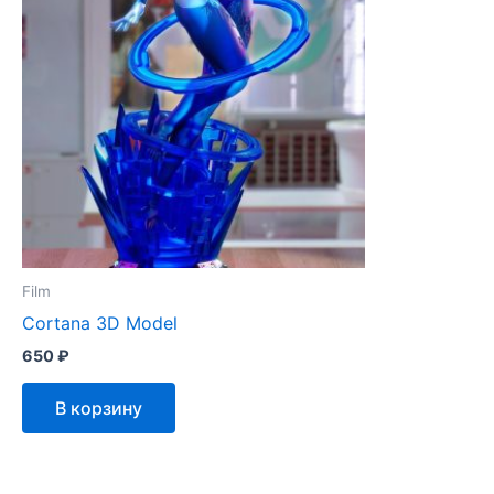
Film
Cortana 3D Model
650
₽
В корзину