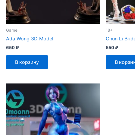
Game
18+
Ada Wong 3D Model
Chun Li Bri
650
₽
550
₽
В корзину
В корзи