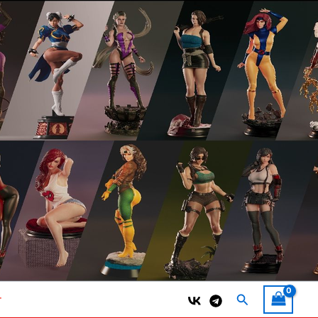
Поиск
т