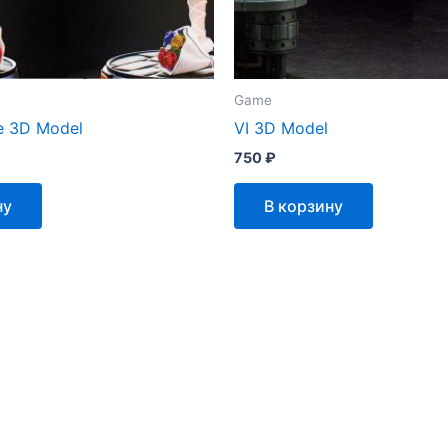
Game
de 3D Model
VI 3D Model
750
₽
ну
В корзину