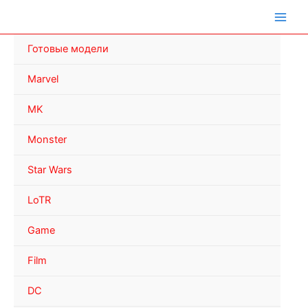
Перейти
к
содержимому
Готовые модели
Marvel
MK
Monster
Star Wars
LoTR
Game
Film
DC