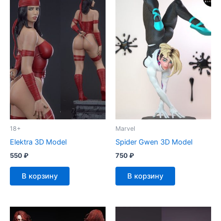
18+
Marvel
Elektra 3D Model
Spider Gwen 3D Model
550
₽
750
₽
В корзину
В корзину