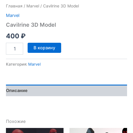
Главная
/
Marvel
/ Cavilrine 3D Model
Marvel
Cavilrine 3D Model
400
₽
Количество
В корзину
товара
Cavilrine
3D
Категория:
Marvel
Model
Описание
Похожие