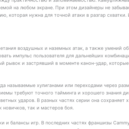
емой на любом экране. При этом дизайнеры не забываю
ию, которая нужна для точной атаки в разгар схватки.
етания воздушных и наземных атак, а также умений об
зовать импульс пользователя для дальнейших комбинаци
ый рывок и застрявший в моменте канон-удар, которые
гда называемые хулиганами или переходами через ра
риемы требуют точного тайминга и хорошего знания ди
ветных ударов. В разных частях серии она сохраняет
 новичков, так и мастеров боя.
ки и балансы игр. В последних частях франшизы Camm