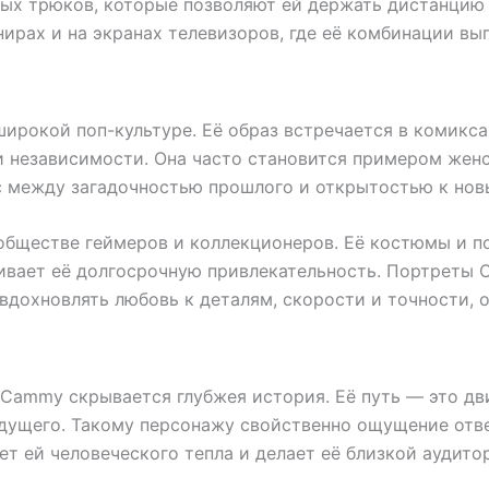
рых трюков, которые позволяют ей держать дистанцию 
ирах и на экранах телевизоров, где её комбинации выг
 широкой поп-культуре. Её образ встречается в комикса
 независимости. Она часто становится примером женск
нс между загадочностью прошлого и открытостью к но
обществе геймеров и коллекционеров. Её костюмы и по
ркивает её долгосрочную привлекательность. Портреты
вдохновлять любовь к деталям, скорости и точности, 
Cammy скрывается глубжея история. Её путь — это дви
удущего. Такому персонажу свойственно ощущение отв
т ей человеческого тепла и делает её близкой аудитор