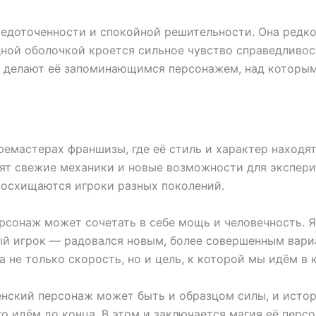
едоточенности и спокойной решительности. Она редко
одной оболочкой кроется сильное чувство справедливос
 делают её запоминающимся персонажем, над которым п
емастерах франшизы, где её стиль и характер находят
сят свежие механики и новые возможности для экспери
восхищаются игроки разных поколений.
рсонаж может сочетать в себе мощь и человечность. Я 
ый игрок — радовался новым, более совершенным вари
 не только скорость, но и цель, к которой мы идём в
нский персонаж может быть и образцом силы, и истор
го идём до конца. В этом и заключается магия её перс