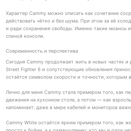
Характер Cammy можно описать как сочетание соср
действовать чётко и без шума. При этом за её хол
и ради сохранения свободы. Именно такие нюансы и
спиной консоли.
Современность и перспектива
Сегодня Cammy продолжает жить в новых частях и р
Street Fighter 6 и сопутствующие обновления прино
остаётся символом скорости и точности, которым 
Лично для меня Cammy стала примером того, как пе
движения на кухонном столе, а потом — как взросл
напоминает: даже в мире кабелей и мониторов важна
Cammy White остаётся ярким примером того, как же
просто к бойни, а к размышлению: кто мы и ради че