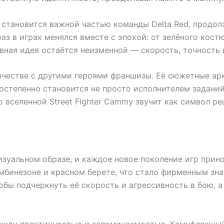
становится важной частью команды Delta Red, продол
з в играх менялся вместе с эпохой: от зелёного кост
вная идея остаётся неизменной — скорость, точность и
ничестве с другими героями франшизы. Её сюжетные а
 постепенно становится не просто исполнителем задани
 вселенной Street Fighter Cammy звучит как символ ре
зуальном образе, и каждое новое поколение игр прино
мбинезоне и красном берете, что стало фирменным зн
тобы подчеркнуть её скорость и агрессивность в бою, а
между практичностью и запоминаемостью. Камуфляжный 