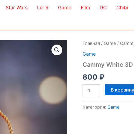
Star Wars
LoTR
Game
Film
DC
Chibi
Главная
/
Game
/ Cammy
Game
Cammy White 3D
800
₽
Количество
В корзин
товара
Cammy
White
Категория:
Game
3D
Model