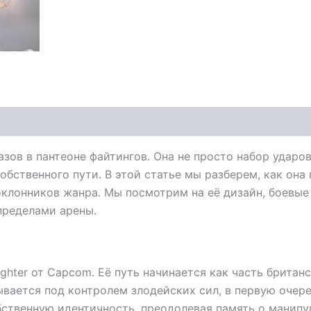
ов в пантеоне файтингов. Она не просто набор ударов
обственного пути. В этой статье мы разберем, как она 
клонников жанра. Мы посмотрим на её дизайн, боевые 
пределами арены.
hter от Capcom. Её путь начинается как часть британс
ывается под контролем злодейских сил, в первую очер
обственную идентичность, преодолевая память о манипу