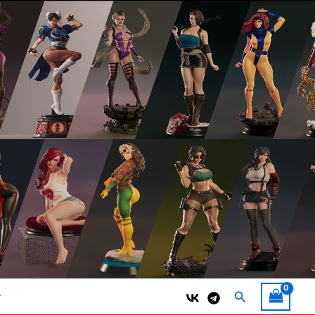
Поиск
т