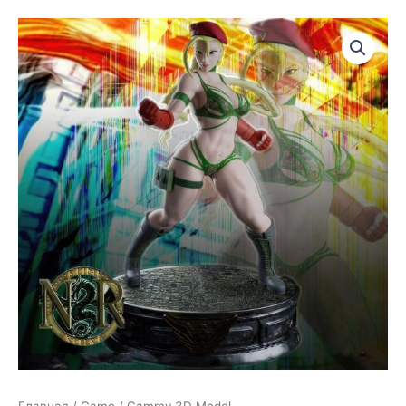
Главная
/
Game
/ Cammy 3D Model