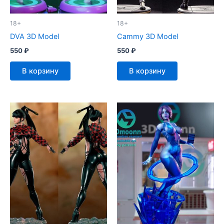
18+
18+
DVA 3D Model
Cammy 3D Model
550
₽
550
₽
В корзину
В корзину