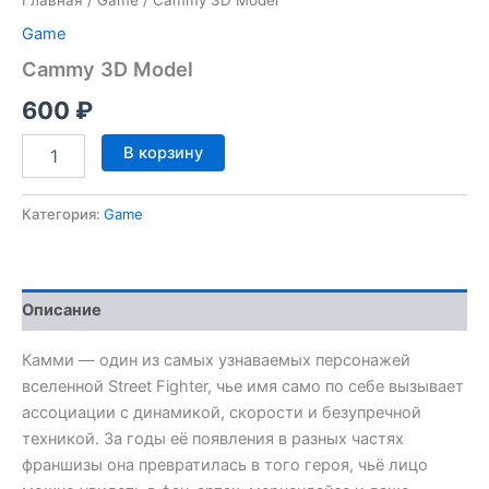
Game
Cammy 3D Model
600
₽
Количество
В корзину
товара
Cammy
3D
Категория:
Game
Model
Описание
Камми — один из самых узнаваемых персонажей
вселенной Street Fighter, чье имя само по себе вызывает
ассоциации с динамикой, скорости и безупречной
техникой. За годы её появления в разных частях
франшизы она превратилась в того героя, чьё лицо