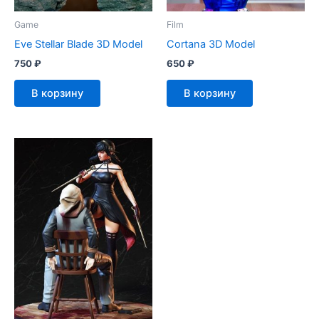
Game
Film
Eve Stellar Blade 3D Model
Cortana 3D Model
750
₽
650
₽
В корзину
В корзину