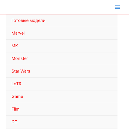
Перейти
к
содержимому
Готовые модели
Marvel
MK
Monster
Star Wars
LoTR
Game
Film
DC