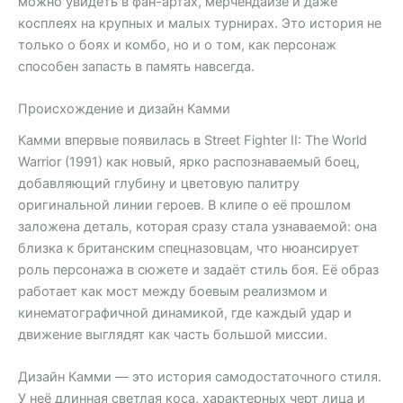
можно увидеть в фан-артах, мерчендайзе и даже
косплеях на крупных и малых турнирах. Это история не
только о боях и комбо, но и о том, как персонаж
способен запасть в память навсегда.
Происхождение и дизайн Камми
Камми впервые появилась в Street Fighter II: The World
Warrior (1991) как новый, ярко распознаваемый боец,
добавляющий глубину и цветовую палитру
оригинальной линии героев. В клипе о её прошлом
заложена деталь, которая сразу стала узнаваемой: она
близка к британским спецназовцам, что нюансирует
роль персонажа в сюжете и задаёт стиль боя. Её образ
работает как мост между боевым реализмом и
кинематографичной динамикой, где каждый удар и
движение выглядят как часть большой миссии.
Дизайн Камми — это история самодостаточного стиля.
У неё длинная светлая коса, характерных черт лица и