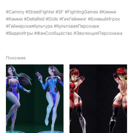
#Cammy #StreetFighter #SF #FightingGames #Кэмми
#Камми #DeltaRed #Dolls #ГикГейминг #БоевыйИгрок
#ГеймерскаяКультура #КультоваяПерсонаж
#ВидеоИгры #ФанСообщество #ЭволюцияПерсонажа
Похожие