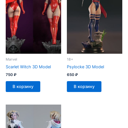
Marvel
18+
Scarlet Witch 3D Model
Psylocke 3D Model
750
₽
650
₽
В корзину
В корзину