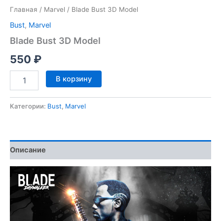
Главная
/
Marvel
/ Blade Bust 3D Model
Bust
,
Marvel
Blade Bust 3D Model
550
₽
Количество
В корзину
товара
Blade
Bust
Категории:
Bust
,
Marvel
3D
Model
Описание