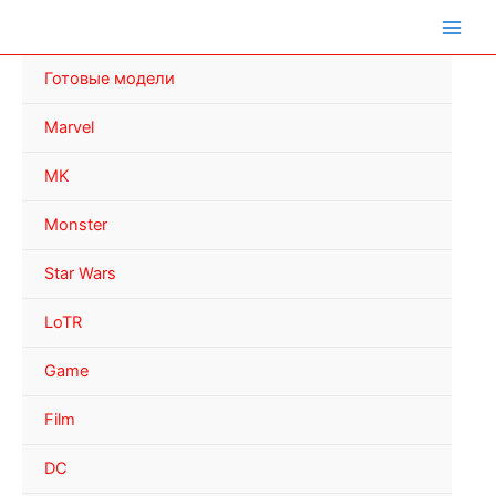
Перейти
к
содержимому
Готовые модели
Marvel
MK
Monster
Star Wars
LoTR
Game
Film
DC