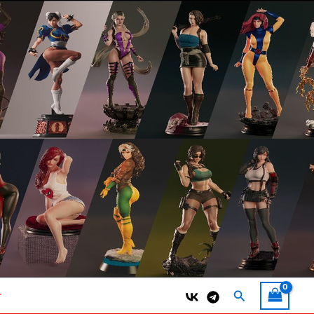
Поиск
т