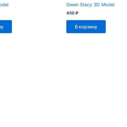
odel
Gwen Stacy 3D Model
450
₽
ну
В корзину