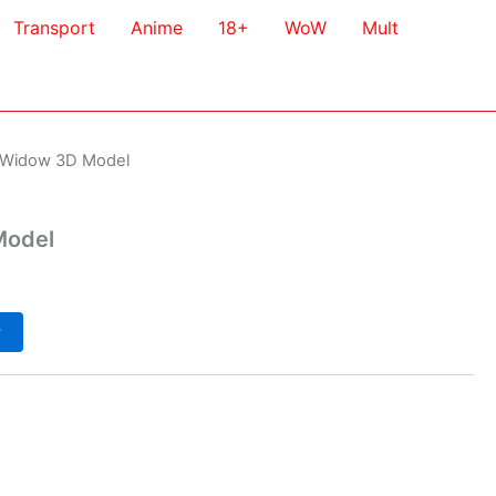
Transport
Anime
18+
WoW
Mult
 Widow 3D Model
Model
у