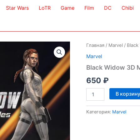
Star Wars
LoTR
Game
Film
DC
Chibi
Главная
/
Marvel
/ Black
Marvel
Black Widow 3D 
650
₽
Количество
В корзин
товара
Black
Widow
Категория:
Marvel
3D
Model