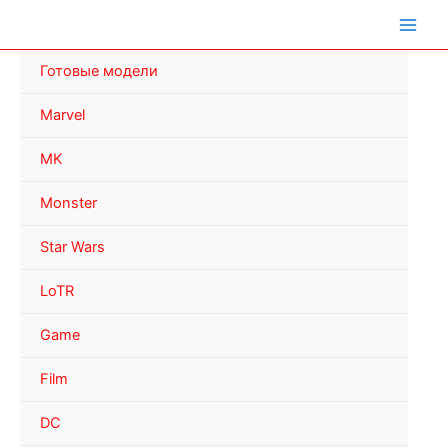
Перейти
к
содержимому
Готовые модели
Marvel
MK
Monster
Star Wars
LoTR
Game
Film
DC