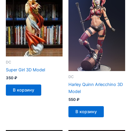
DC
Super Girl 3D Model
DC
350
₽
Harley Quinn Arlecchino 3D
В корзину
Model
550
₽
В корзину