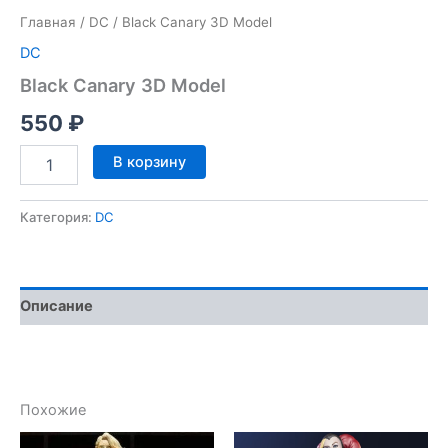
Главная
/
DC
/ Black Canary 3D Model
DC
Black Canary 3D Model
550
₽
Количество
В корзину
товара
Black
Canary
Категория:
DC
3D
Model
Описание
Похожие