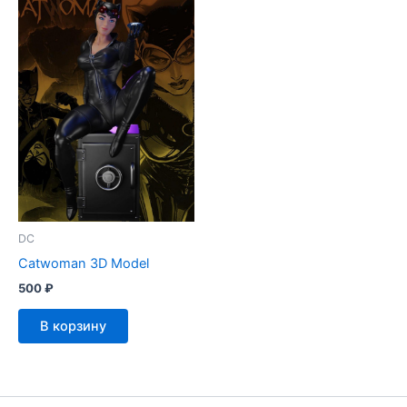
DC
Catwoman 3D Model
500
₽
В корзину