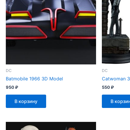
DC
DC
Batmobile 1966 3D Model
Catwoman 3
950
₽
550
₽
В корзину
В корзи