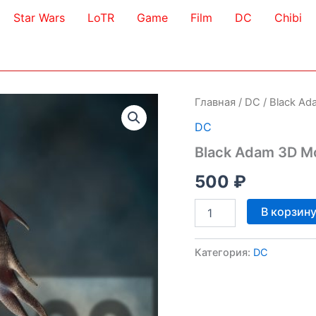
Star Wars
LoTR
Game
Film
DC
Chibi
Главная
/
DC
/ Black Ad
DC
Black Adam 3D M
500
₽
Количество
В корзин
товара
Black
Adam
Категория:
DC
3D
Model