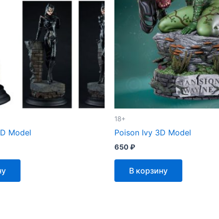
18+
D Model
Poison Ivy 3D Model
650
₽
ну
В корзину