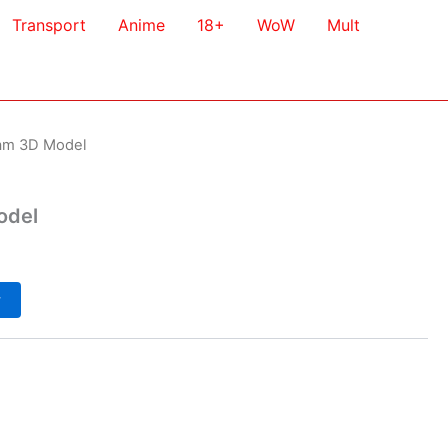
Transport
Anime
18+
WoW
Mult
am 3D Model
odel
у