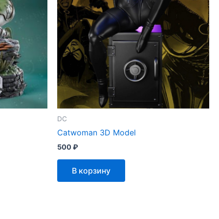
DC
Catwoman 3D Model
500
₽
В корзину