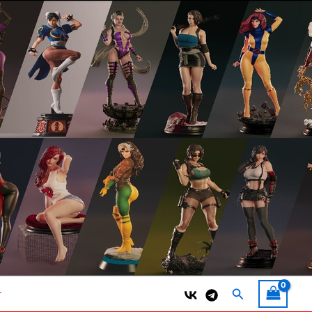
Поиск
т