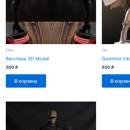
Film
18+
Baronesa 3D Model
Gunnhild Vi
500
₽
650
₽
В корзину
В корзи