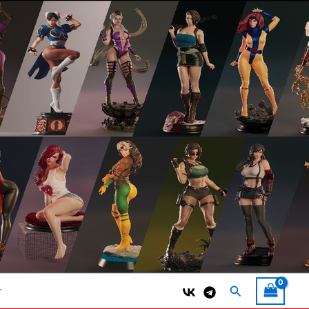
Поиск
т