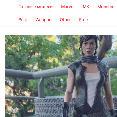
Готовые модели
Marvel
MK
Monster
Bust
Weapon
Other
Free