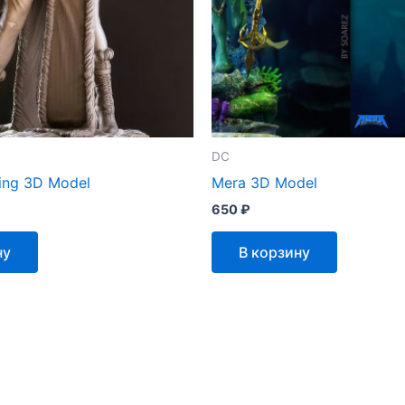
DC
king 3D Model
Mera 3D Model
650
₽
ну
В корзину