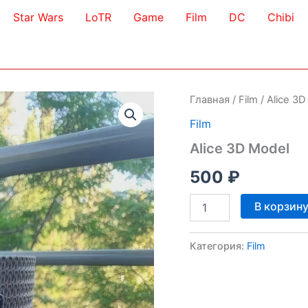
Star Wars
LoTR
Game
Film
DC
Chibi
Главная
/
Film
/ Alice 3
Film
Alice 3D Model
500
₽
Количество
В корзин
товара
Alice
3D
Категория:
Film
Model