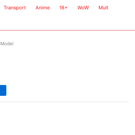
Transport
Anime
18+
WoW
Mult
D Model
у