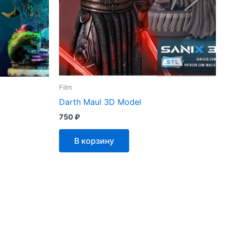
Film
Darth Maul 3D Model
750
₽
В корзину