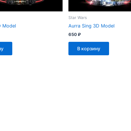
Star Wars
D Model
Aurra Sing 3D Model
650
₽
ну
В корзину