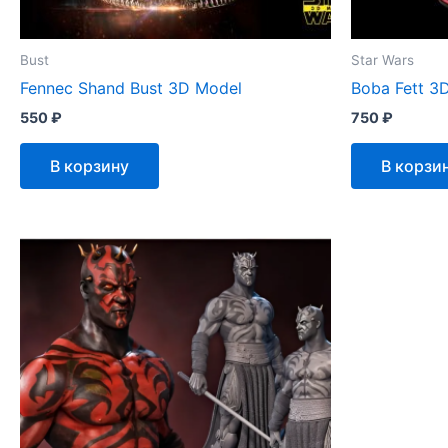
Bust
Star Wars
Fennec Shand Bust 3D Model
Boba Fett 3
550
₽
750
₽
В корзину
В корзи