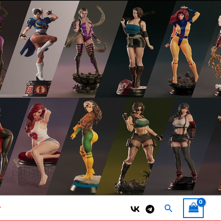
Поиск
т