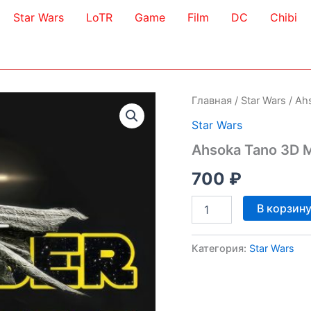
Star Wars
LoTR
Game
Film
DC
Chibi
Главная
/
Star Wars
/ Ah
Star Wars
Ahsoka Tano 3D 
700
₽
Количество
В корзин
товара
Ahsoka
Tano
Категория:
Star Wars
3D
Model