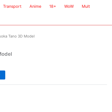
Transport
Anime
18+
WoW
Mult
soka Tano 3D Model
Model
у