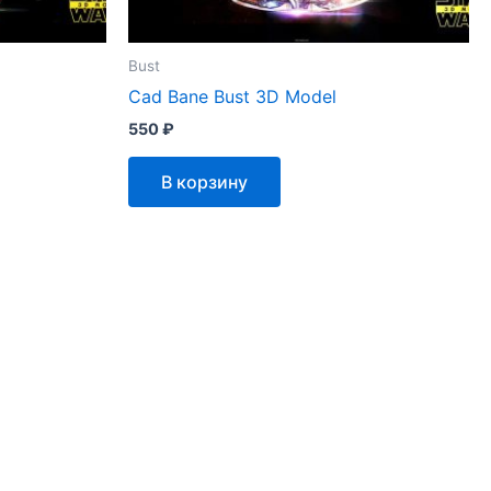
Bust
Cad Bane Bust 3D Model
550
₽
В корзину